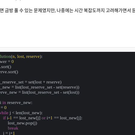
 금방 풀 수 있는 문제였지만, 나중에는 시간 복잡도까지 고려해가면서 문
lution
(
n, lost, reserve
):
swer = 
0
t.sort()
erve.sort()
st_reserve_set = set(lost + reserve)
st_new = list(lost_reserve_set - set(reserve))
serve_new = list(lost_reserve_set - set(lost))
i 
in
 reserve_new:
j = 
0
while
 j < len(lost_new):
if
 i
-1
 == lost_new[j] 
or
 i+
1
 == lost_new[j]:
         lost_new.pop(j)
break
    j = j+
1