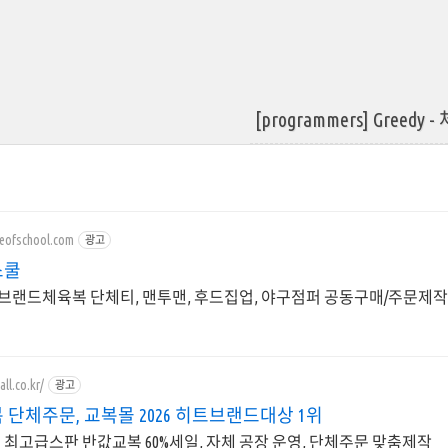
[programmers] Greedy 
eofschool.com
광고
스쿨
브랜드체육복 단체티, 맨투맨, 후드집업, 야구점퍼 공동구매/주문제작
ll.co.kr/
광고
단체주문, 교복몰 2026 히트브랜드대상 1위
 최고급스판 반값교복 60%세일, 자체 공장 운영, 단체주문 맞춤제작