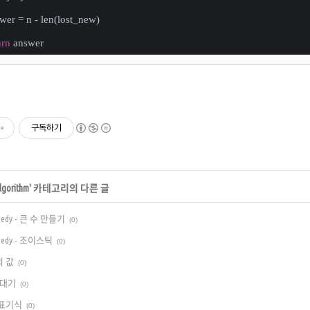
swer = n - len(lost_new)
urn
 answer
구독하기
lgorithm
' 카테고리의 다른 글
Greedy - 큰 수 만들기
(0)
Greedy - 조이스틱
(0)
호의 값
(0)
쇠막대기
(0)
위 표기식
(0)