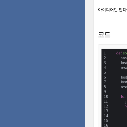
아이디어만 안다면
코드
def
so
    an
    los
    res
    lo
    lo
    re
for
 
        
       
        