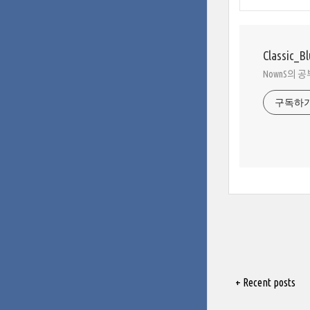
Classic_B
NownS의 
구독하
+ Recent posts