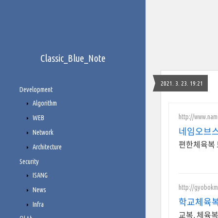
Classic_Blue_Note
2021. 3. 23. 19:21
Development
Algorithm
http://www.nam
WEB
네임오브
Network
편한체육복 
Architecture
Security
ISANG
http://gyobokma
News
학교체육복 
Infra
교복, 체육복