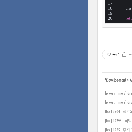
    an
ret
공감
'
Development
>
A
[programmers] 
[programmers] 
[boj] 2504 - 괄
[boj] 10799 - 
[boj] 1935 - 후