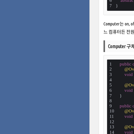
abstrac
}
Computer는 o
느 컴퓨터든 전원
Computer 
public
@Ove
void
@Ove
void
}
public
@Ove
void
@Ove
void