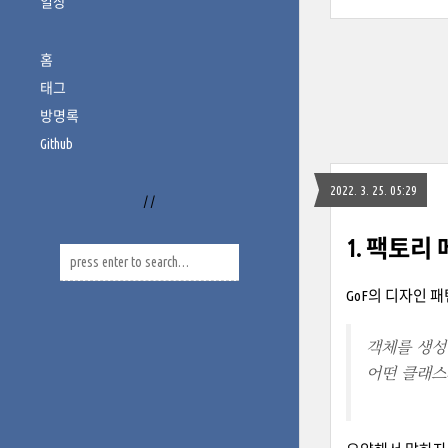
일상
홈
태그
방명록
Github
2022. 3. 25. 05:29
/
/
1. 팩토리
GoF의 디자인 
객체를 생성
어떤 클래스