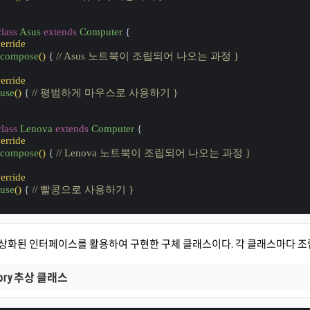
class
Asus
extends
Computer
{
rride
compose
()
{ 
// Asus 노트북이 조립되어 나오는 과정 }
rride
use
()
{ 
// 평범하게 마우스로 사용하기 }
class
Lenova
extends
Computer
{
rride
compose
()
{ 
// Lenova 노트북이 조립되어 나오는 과정 }
rride
use
()
{ 
// 빨콩으로 사용하기 }
는 추상화된 인터페이스를 활용하여 구현한 구체 클래스이다. 각 클래스마다 
ctory 추상 클래스