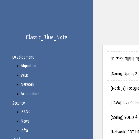
Classic_Blue_Note
Development
[디자인 패턴] 
Algorithm
[Spring] Spri
WEB
Network
[Node.js] Pos
Architecture
[JAVA] Java Col
Security
ISANG
[Spring] SOLID
News
Infra
[Network] RDT