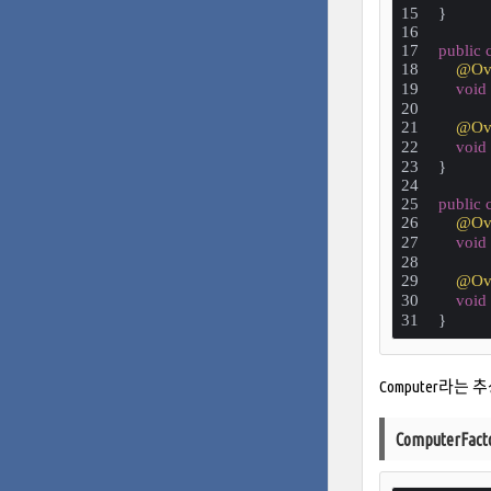
}
public
@Ove
void
@Ove
void
}
public
@Ove
void
@Ove
void
}
Computer라
ComputerFa