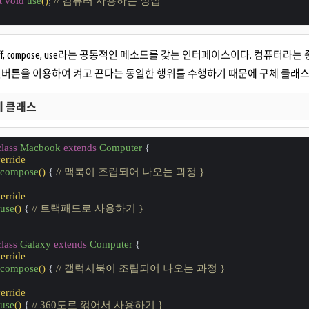
t
void
use
()
; 
// 컴퓨터 사용하는 방법
n, off, compose, use라는 공통적인 메소드를 갖는 인터페이스이다. 컴퓨터
버튼을 이용하여 켜고 끈다는 동일한 행위를 수행하기 때문에 구체 클래스
구체 클래스
class
Macbook
extends
Computer
{
rride
compose
()
{ 
// 맥북이 조립되어 나오는 과정 }
rride
use
()
{ 
// 트랙패드로 사용하기 }
class
Galaxy
extends
Computer
{
rride
compose
()
{ 
// 갤럭시북이 조립되어 나오는 과정 }
rride
use
()
{ 
// 360도로 꺾어서 사용하기 }