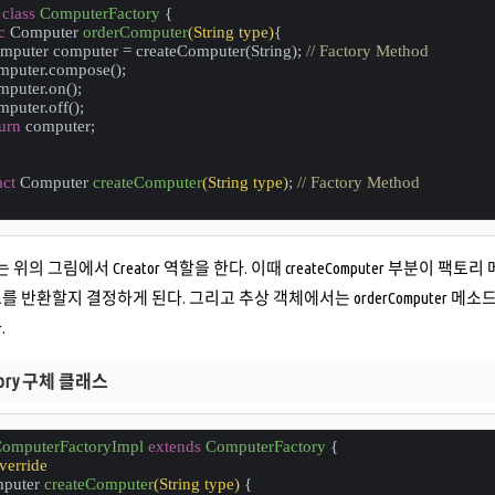
class
ComputerFactory
{
c
 Computer 
orderComputer
(String type)
{
Computer computer = createComputer(String); 
// Factory Method
computer.compose();
computer.on();
omputer.off();
urn
 computer;
act
 Computer 
createComputer
(String type)
; 
// Factory Method
tory는 위의 그림에서 Creator 역할을 한다. 이때 createComputer 
 반환할지 결정하게 된다. 그리고 추상 객체에서는 orderComputer 메소
.
ctory 구체 클래스
omputerFactoryImpl
extends
ComputerFactory
{
erride
puter 
createComputer
(String type)
{