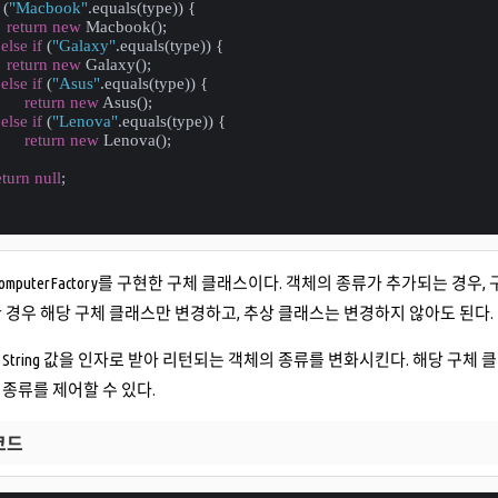
 (
"Macbook"
.equals(type)) {
return
new
 Macbook();
 
else
if
 (
"Galaxy"
.equals(type)) {
return
new
 Galaxy();
 
else
if
 (
"Asus"
.equals(type)) {
return
new
 Asus();
 
else
if
 (
"Lenova"
.equals(type)) {
return
new
 Lenova();
eturn
null
;
omputerFactory를 구현한 구체 클래스이다. 객체의 종류가 추가되는 경
 경우 해당 구체 클래스만 변경하고, 추상 클래스는 변경하지 않아도 된다.
String 값을 인자로 받아 리턴되는 객체의 종류를 변화시킨다. 해당 
종류를 제어할 수 있다.
코드