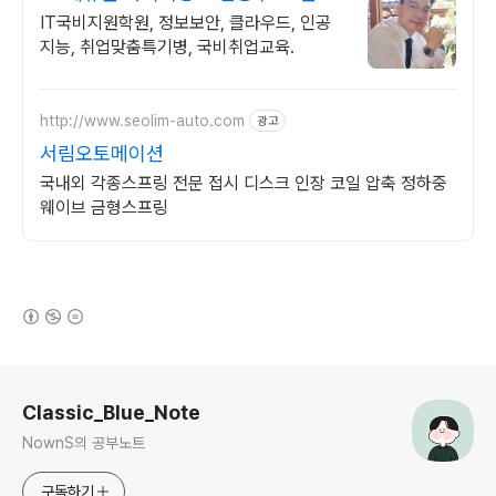
력전문가 IT취업상담
IT국비지원학원, 정보보안, 클라우드, 인공
지능, 취업맞춤특기병, 국비취업교육.
http://www.seolim-auto.com
광고
서림오토메이션
국내외 각종스프링 전문 접시 디스크 인장 코일 압축 정하중
웨이브 금형스프링
(새창열림)
로그 정보
Classic_Blue_Note
NownS의 공부노트
구독하기