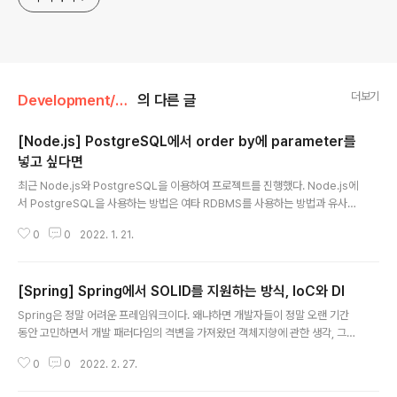
더보기
Development/WEB
의 다른 글
[Node.js] PostgreSQL에서 order by에 parameter를
넣고 싶다면
글 내용
최근 Node.js와 PostgreSQL을 이용하여 프로젝트를 진행했다. Node.js에
서 PostgreSQL을 사용하는 방법은 여타 RDBMS를 사용하는 방법과 유사하
다. 커넥션 풀을 생성하고, 해당 커넥션 풀에서 커넥션을 빌려오고, 빌려온 커넥
0
0
2022. 1. 21.
션을 통해서 쿼리문을 수행하는 과정을 ES7의 async await를 이용하여 비동
기식 프로그램의 순차 처리를 진행해서 데이터를 가져온다. 이때 커넥션 풀 생
성 및 커넥션을 빌려오는 부분은 별도로 모듈화하여 사용하고 있었고, 쿼리문을
[Spring] Spring에서 SOLID를 지원하는 방식, IoC와 DI
수행하는 과정만 코드로 확인해 보면, 다음과 같은 형식으로 활용했다. const
글 내용
getLectures = async (client, lectureId) => { const { rows } = await
Spring은 정말 어려운 프레임워크이다. 왜냐하면 개발자들이 정말 오랜 기간
client.query( ` ..
동안 고민하면서 개발 패러다임의 격변을 가져왔던 객체지향에 관한 생각, 그리
고 끊임없이 연구되어 왔던 자바를 활용한 다양한 디자인 패턴들이 모두 함축되
0
0
2022. 2. 27.
어 있는 프레임워크이기 때문이다. 대략적으로만 생각해보더라도 스프링의 핵
심 기술에는 IoC/DI, AOP, PSA 등이 있고, 그 외에도 데이터베이스 용도로 응