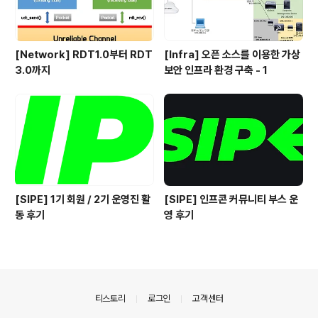
[Network] RDT1.0부터 RDT
[Infra] 오픈 소스를 이용한 가상
3.0까지
보안 인프라 환경 구축 - 1
[SIPE] 1기 회원 / 2기 운영진 활
[SIPE] 인프콘 커뮤니티 부스 운
동 후기
영 후기
의안내
티스토리
로그인
고객센터