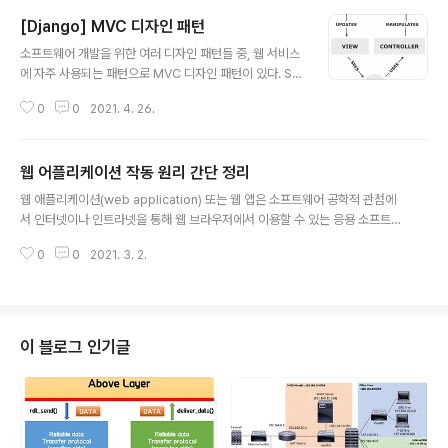
용하여 활용할 수 있는 기술들인 JPA, QueryDSL 등도 존재한다. 또한 아직
[Django] MVC 디자인 패턴
사용해보거나 접해보지 못한 부분들에는 더 많은 내용들이 녹아 있을 것이다.
글 내용
그중에서도 스프링에서의 객체지향 설계의 기본이 되는, IoC와 DI에 대해 간단
소프트웨어 개발을 위한 여러 디자인 패턴들 중, 웹 서비스
히 정리해 보았다. IoC (Inversion of Control, 제어의 역전) 간단..
에 자주 사용되는 패턴으로 MVC 디자인 패턴이 있다. Sp
ring MVC, Django 등에서 활용되고 있는 패턴이다. MV
0
0
2021. 4. 26.
C란 Model, View, Controller의 앞글자를 따서 MVC
패턴이라고 부르며, 애플리케이션을 세 가지의 역할로 구
분하는 개발 방법론이다. 그림처럼, 사용자는 Controller
웹 어플리케이션 작동 원리 간단 정리
만 조작하고, Controller는 Model을 통하여 데이터를 가
글 내용
져오게 되며, 그 정보를 바탕으로 시각적인 표현을 담당하
웹 애플리케이션(web application) 또는 웹 앱은 소프트웨어 공학적 관점에
는 View를 통해 사용자에게 전달하게 된다. 간단히 말해
서 인터넷이나 인트라넷을 통해 웹 브라우저에서 이용할 수 있는 응용 소프트웨
서, 사용자는 Controller를 통해 입력하고, View를 통해
어를 말한다. (위키백과) 사용자의 브라우저에서 웹이 작동하는 원리는 기본적
출력을 받는다고 볼 수 있다. 일종의 추상화 개념이라고 볼
0
0
2021. 3. 2.
으로 클라이언트 - 서버 구조로 이루어지는데, 그 원리는 다음과 같다. 사용자가
수 있다. 위의 그림의 경우, Con..
웹 브라우저(클라이언트)를 통해 웹 서버에 요청(Request)을 보낸다 웹 서버
는 받은 요청을 기반으로 웹 애플리케이션 서버, 데이터베이스 서버를 통해 처
리를 진행한다. 처리가 완료된 후, 웹 브라우저에게 응답(Response)을 보낸
다. 받은 응답을 기반으로 웹 브라우저는 해당 내용을 해석하여 사용자에게 보
이 블로그 인기글
여준다. 실무에서는 프론트엔드(FE), 백엔드(BE)로 업무를 분담하고 있다. 프론
트엔..